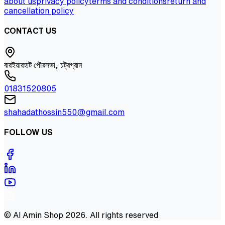
about us
privacy policy
terms and conditions
return and
cancellation policy
CONTACT US
বারইয়ারহাট পৌরসভা, চট্রগ্রাম
01831520805
shahadathossin550@gmail.com
FOLLOW US
©
Al Amin Shop
2026
. All rights reserved