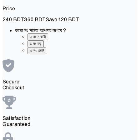
Price
240
BDT
360
BDT
Save
120
BDT
কতো নং সাইজ আপনার লাগবে ?
২ নং মাঝারী
১ নং বড়
৩ নং ছোট
Secure
Checkout
Satisfaction
Guaranteed