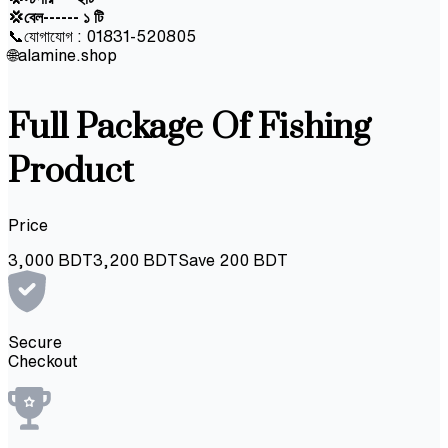
💢বেল------ ১ টি
📞যোগাযোগ : 01831-520805
🌐alamine.shop
Full Package Of Fishing
Product
Price
3,000
BDT
3,200
BDT
Save
200
BDT
Secure
Checkout