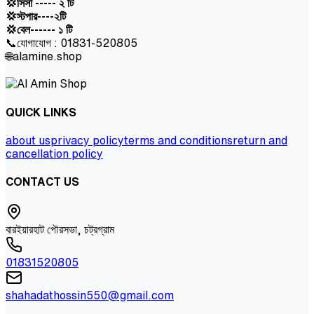
💢সিসা ----- ২ টি
💢স্টপার----২টি
💢বেল------ ১ টি
📞যোগাযোগ : 01831-520805
🌐alamine.shop
QUICK LINKS
about us
privacy policy
terms and conditions
return and
cancellation policy
CONTACT US
বারইয়ারহাট পৌরসভা, চট্রগ্রাম
01831520805
shahadathossin550@gmail.com