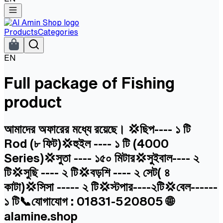
Products
Categories
EN
Full package of Fishing
product
আমাদের অফারের মধ্যে রয়েছে। 💢ছিপ---- ১ টি
Rod (৮ ফিট)💢হুইল ---- ১ টি (4000
Series)💢সুতা ---- ১৫০ মিটার💢সুইবাল---- ২
টি💢সুছি ---- ২ টি💢বড়শি ---- ২ সেট( ৪
কাটা)💢সিসা ----- ২ টি💢স্টপার----২টি💢বেল------
১ টি📞যোগাযোগ : 01831-520805 🌐
alamine.shop