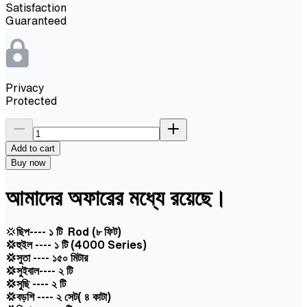
Satisfaction
Guaranteed
Privacy
Protected
Add to cart
Buy now
আমাদের অফারের মধ্যে রয়েছে।
💢
ছিপ---- ১ টি Rod
(৮ ফিট)
💢হুইল ---- ১ টি (
4000
Series)
💢সুতা ----
১৫০
মিটার
💢সুইবাল---- ২ টি
💢সুছি ---- ২ টি
💢বড়শি ---- ২ সেট(
৪
কাটা)