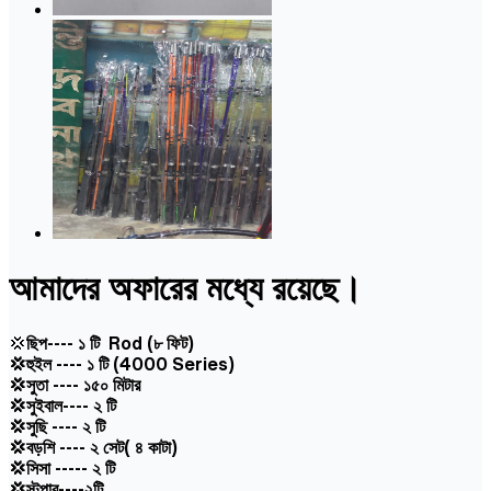
আমাদের অফারের মধ্যে রয়েছে।
💢
ছিপ---- ১ টি Rod
(৮ ফিট)
💢হুইল ---- ১ টি (
4000
Series)
💢সুতা ----
১৫০
মিটার
💢সুইবাল---- ২ টি
💢সুছি ---- ২ টি
💢বড়শি ---- ২ সেট(
৪
কাটা)
💢সিসা ----- ২ টি
💢স্টপার----২টি