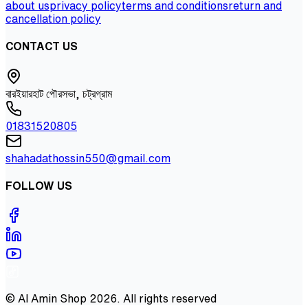
about us
privacy policy
terms and conditions
return and
cancellation policy
CONTACT US
বারইয়ারহাট পৌরসভা, চট্রগ্রাম
01831520805
shahadathossin550@gmail.com
FOLLOW US
©
Al Amin Shop
2026
. All rights reserved